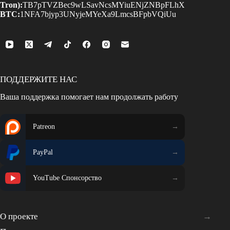
Tron):
TB7pTVZBec9wLSavNcsMYiuENjZNBpFLhX
BTC:
1NFA7bjyp3UNyjeMYeXa9LmcsBFpbVQiUu
ПОДДЕРЖИТЕ НАС
Ваша поддержка помогает нам продолжать работу
Patreon
PayPal
YouTube Спонсорство
О проекте