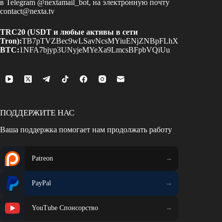
в Telegram
@nextamail_bot
, на электронную почту
contact@nexta.tv
TRC20 (USDT и любые активы в сети
Tron):
TB7pTVZBec9wLSavNcsMYiuENjZNBpFLhX
BTC:
1NFA7bjyp3UNyjeMYeXa9LmcsBFpbVQiUu
ПОДДЕРЖИТЕ НАС
Ваша поддержка помогает нам продолжать работу
Patreon
PayPal
YouTube Спонсорство