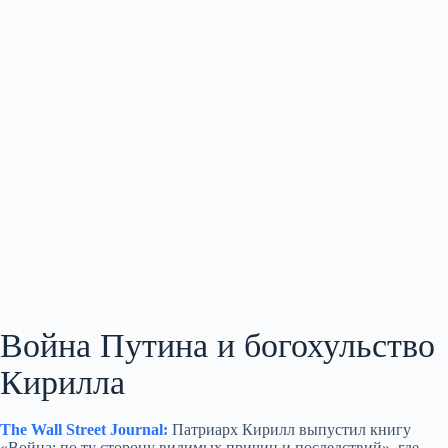
Война Путина и богохульство
Кирилла
The Wall Street Journal:
Патриарх Кирилл выпустил книгу
«Война: по ту сторону видимых причин и последствий», где