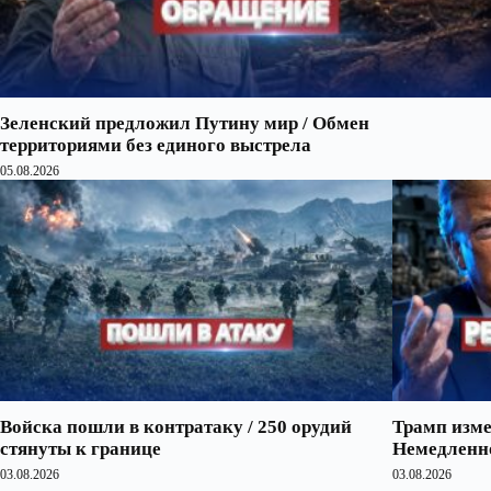
Зеленский предложил Путину мир / Обмен
территориями без единого выстрела
05.08.2026
Войска пошли в контратаку / 250 орудий
Трамп изме
стянуты к границе
Немедленно
03.08.2026
03.08.2026