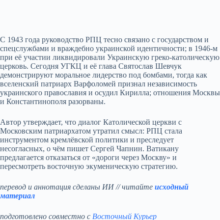
С 1943 года руководство РПЦ тесно связано с государством и
спецслужбами и враждебно украинской идентичности; в 1946‑м
при её участии ликвидировали Украинскую греко‑католическую
церковь. Сегодня УГКЦ и её глава Святослав Шевчук
демонстрируют моральное лидерство под бомбами, тогда как
вселенский патриарх Варфоломей признал независимость
украинского православия и осудил Кирилла; отношения Москвы
и Константинополя разорваны.
Автор утверждает, что диалог Католической церкви с
Московским патриархатом утратил смысл: РПЦ стала
инструментом кремлёвской политики и преследует
несогласных, о чём пишет Сергей Чапнин. Ватикану
предлагается отказаться от «дороги через Москву» и
пересмотреть восточную экуменическую стратегию.
перевод и аннотация сделаны ИИ // читайте
исходный
материал
подготовлено совместно с
Восточный Курьер