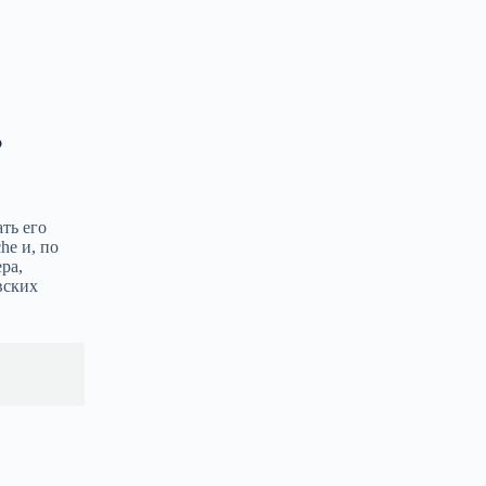
ь
ть его
he и, по
ра,
вских