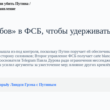
 убить Путина /
аявление
ебов» в ФСБ, чтобы удерживат
ышла из‑под контроля, поскольку Путин поручает ей обеспечива
 сторону силовиков; Второе управление ФСБ получает carte blanc
ооснователя Telegram Павла Дурова ради ограничения мессендже
ы усилил аргументы за ужесточение мер; влияние других кремлё
борьбу Линдси Грэма с Путиным