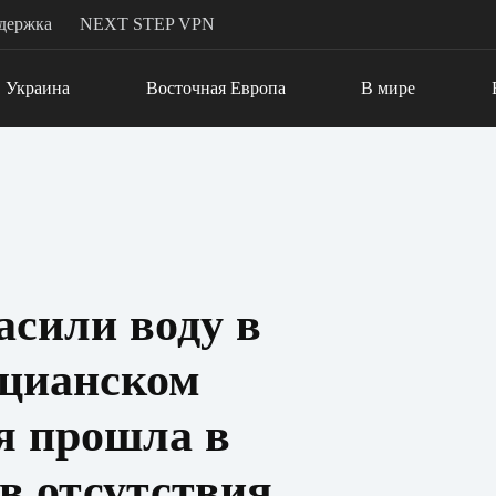
держка
NEXT STEP VPN
Украина
Восточная Европа
В мире
сили воду в
ецианском
я прошла в
в отсутствия