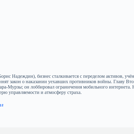
орис Надеждин), бизнес сталкивается с переделом активов, учё
ринят закон о наказании уехавших противников войны. Главу Вт
ара‑Мурзы; он лоббировал ограничения мобильного интернета. 
терю управляемости и атмосферу страха.
ал