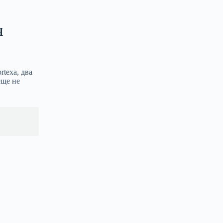
я
texa, два
еще не