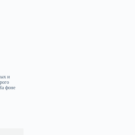
ных и
орого
На фоне