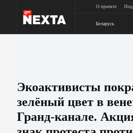
Перейти
О проекте
Под
к
сути
Беларусь
Экоактивисты покра
зелёный цвет в вен
Гранд-канале. Акци
знак протеста проти