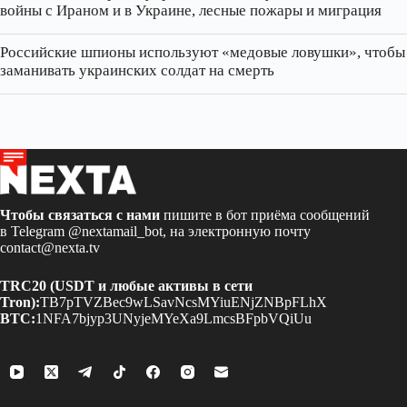
войны с Ираном и в Украине, лесные пожары и миграция
Российские шпионы используют «медовые ловушки», чтобы
заманивать украинских солдат на смерть
Чтобы связаться с нами
пишите в бот приёма сообщений
в Telegram
@nextamail_bot
, на электронную почту
contact@nexta.tv
TRC20 (USDT и любые активы в сети
Tron):
TB7pTVZBec9wLSavNcsMYiuENjZNBpFLhX
BTC:
1NFA7bjyp3UNyjeMYeXa9LmcsBFpbVQiUu