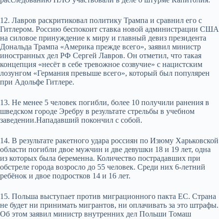
12. Лавров раскритиковал политику Трампа и сравнил его с
Гитлером.
Россию беспокоит ставка новой администрации США
на силовое принуждение к миру и главный девиз президента
Дональда Трампа «Америка прежде всего», заявил министр
иностранных дел РФ Сергей Лавров. Он отметил, что такая
концепция «несёт в себе тревожное созвучие» с нацистским
лозунгом «Германия превыше всего», который был популярен
при Адольфе Гитлере.
13. Не менее 5 человек погибли, более 10 получили ранения в
шведском городе Эребру в результате стрельбы в учебном
заведении.Нападавший покончил с собой.
14. В результате ракетного удара россиян по Изюму Харьковской
области погибли двое мужчин и две девушки 18 и 19 лет, одна
из которых была беременна. Количество пострадавших при
обстреле города возросло до 55 человек. Среди них 6-летний
ребёнок и двое подростков 14 и 16 лет.
15. Польша выступает против миграционного пакта ЕС. Страна
не будет ни принимать мигрантов, ни оплачивать за это штрафы.
Об этом заявил министр внутренних дел Польши Томаш