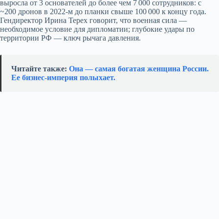
выросла от 3 основателей до более чем 7 000 сотрудников: с
~200 дронов в 2022‑м до планки свыше 100 000 к концу года.
Гендиректор Ирина Терех говорит, что военная сила —
необходимое условие для дипломатии; глубокие удары по
территории РФ — ключ рычага давления.
Читайте также:
Она — самая богатая женщина России.
Ее бизнес‑империя полыхает.