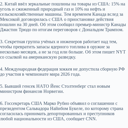
2. Китай ввёл зеркальные пошлины на товары из США: 15% на
уголь и сжиженный природный газ и 10% на нефть и
сельскохозяйственные машины. Тем временем Канада вслед за
Мексикой договорилась с США о приостановке действия
пошлин на 30 дней. Об этом сообщил премьер-министр Канады
Джастин Трюдо по итогам переговоров с Дональдом Трампом.
3. Секретная группа учёных и инженеров работает над тем,
чтобы превратить запасы ядерного топлива в оружие за
несколько месяцев, а не за год или больше. Об этом пишет NYT
со ссылкой на американскую разведку.
4. Международная федерация хоккея не допустила сборную РФ
до участия в чемпионате мира 2026 года.
5. Бывший генсек НАТО Йенс Столтенберг стал новым
министром финансов Норвегии.
6. Госсекретарь США Марко Рубио объявил о соглашении с
президентом Сальвадора Найибом Букеле, по которому страна
согласилась принимать депортированных и преступников
любой национальности из США, сообщает CNN.