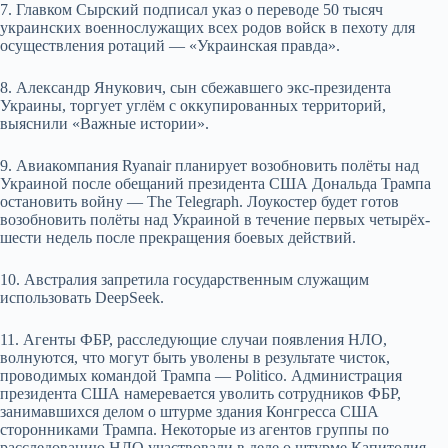
7. Главком Сырский подписал указ о переводе 50 тысяч
украинских военнослужащих всех родов войск в пехоту для
осуществления ротаций — «Украинская правда».
8. Александр Янукович, сын сбежавшего экс-президента
Украины, торгует углём с оккупированных территорий,
выяснили «Важные истории».
9. Авиакомпания Ryanair планирует возобновить полёты над
Украиной после обещаний президента США Дональда Трампа
остановить войну — The Telegraph. Лоукостер будет готов
возобновить полёты над Украиной в течение первых четырёх-
шести недель после прекращения боевых действий.
10. Австралия запретила государственным служащим
использовать DeepSeek.
11. Агенты ФБР, расследующие случаи появления НЛО,
волнуются, что могут быть уволены в результате чисток,
проводимых командой Трампа — Politico. Администрация
президента США намеревается уволить сотрудников ФБР,
занимавшихся делом о штурме здания Конгресса США
сторонниками Трампа. Некоторые из агентов группы по
расследованию НЛО участвовали в деле о штурме Капитолия.