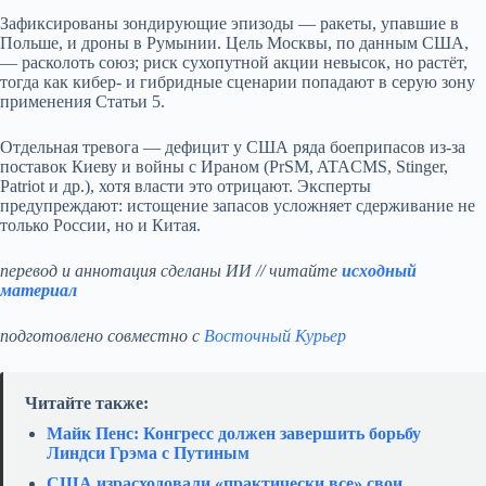
Зафиксированы зондирующие эпизоды — ракеты, упавшие в
Польше, и дроны в Румынии. Цель Москвы, по данным США,
— расколоть союз; риск сухопутной акции невысок, но растёт,
тогда как кибер- и гибридные сценарии попадают в серую зону
применения Статьи 5.
Отдельная тревога — дефицит у США ряда боеприпасов из‑за
поставок Киеву и войны с Ираном (PrSM, ATACMS, Stinger,
Patriot и др.), хотя власти это отрицают. Эксперты
предупреждают: истощение запасов усложняет сдерживание не
только России, но и Китая.
перевод и аннотация сделаны ИИ // читайте
исходный
материал
подготовлено совместно с
Восточный Курьер
Читайте также:
Майк Пенс: Конгресс должен завершить борьбу
Линдси Грэма с Путиным
США израсходовали «практически все» свои