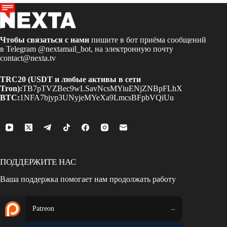
Чтобы связаться с нами
пишите в бот приёма сообщений
в Telegram
@nextamail_bot
, на электронную почту
contact@nexta.tv
TRC20 (USDT и любые активы в сети
Tron):
TB7pTVZBec9wLSavNcsMYiuENjZNBpFLhX
BTC:
1NFA7bjyp3UNyjeMYeXa9LmcsBFpbVQiUu
ПОДДЕРЖИТЕ НАС
Ваша поддержка помогает нам продолжать работу
Patreon