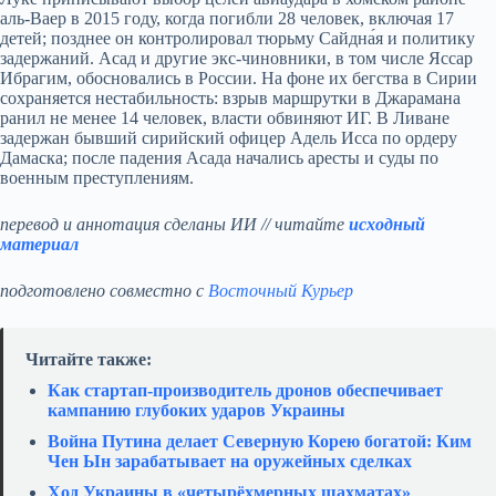
аль-Ваер в 2015 году, когда погибли 28 человек, включая 17
детей; позднее он контролировал тюрьму Сайдна́я и политику
задержаний. Асад и другие экс-чиновники, в том числе Яссар
Ибрагим, обосновались в России. На фоне их бегства в Сирии
сохраняется нестабильность: взрыв маршрутки в Джарамана
ранил не менее 14 человек, власти обвиняют ИГ. В Ливане
задержан бывший сирийский офицер Адель Исса по ордеру
Дамаска; после падения Асада начались аресты и суды по
военным преступлениям.
перевод и аннотация сделаны ИИ // читайте
исходный
материал
подготовлено совместно с
Восточный Курьер
Читайте также:
Как стартап‑производитель дронов обеспечивает
кампанию глубоких ударов Украины
Война Путина делает Северную Корею богатой: Ким
Чен Ын зарабатывает на оружейных сделках
Ход Украины в «четырёхмерных шахматах»