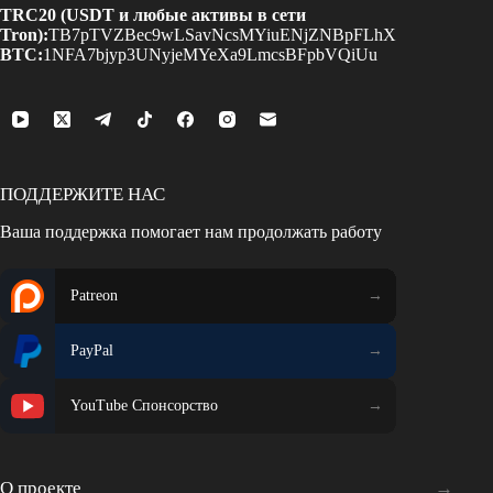
TRC20 (USDT и любые активы в сети
Tron):
TB7pTVZBec9wLSavNcsMYiuENjZNBpFLhX
BTC:
1NFA7bjyp3UNyjeMYeXa9LmcsBFpbVQiUu
ПОДДЕРЖИТЕ НАС
Ваша поддержка помогает нам продолжать работу
Patreon
PayPal
YouTube Спонсорство
О проекте