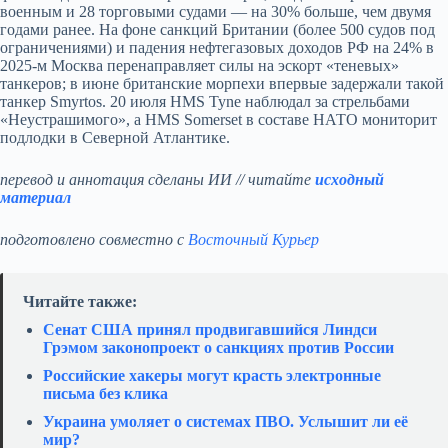
военным и 28 торговыми судами — на 30% больше, чем двумя
годами ранее. На фоне санкций Британии (более 500 судов под
ограничениями) и падения нефтегазовых доходов РФ на 24% в
2025-м Москва перенаправляет силы на эскорт «теневых»
танкеров; в июне британские морпехи впервые задержали такой
танкер Smyrtos. 20 июля HMS Tyne наблюдал за стрельбами
«Неустрашимого», а HMS Somerset в составе НАТО мониторит
подлодки в Северной Атлантике.
перевод и аннотация сделаны ИИ // читайте
исходный
материал
подготовлено совместно с
Восточный Курьер
Читайте также:
Сенат США принял продвигавшийся Линдси
Грэмом законопроект о санкциях против России
Российские хакеры могут красть электронные
письма без клика
Украина умоляет о системах ПВО. Услышит ли её
мир?