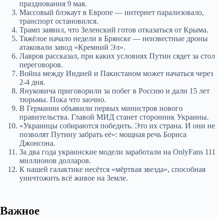
празднования 9 мая.
Массовый блэкаут в Европе — интернет парализовало,
транспорт остановился.
Трамп заявил, что Зеленский готов отказаться от Крыма.
Тяжёлое начало недели в Брянске — неизвестные дроны
атаковали завод «Кремний Эл».
Лавров рассказал, при каких условиях Путин сядет за стол
переговоров.
Война между Индией и Пакистаном может начаться через
2-4 дня.
Януковича приговорили за побег в Россию и дали 15 лет
тюрьмы. Пока что заочно.
В Германии объявили первых министров нового
правительства. Главой МИД станет сторонник Украины.
«Украинцы собираются победить. Это их страна. И они не
позволят Путину забрать её»: мощная речь Бориса
Джонсона.
За два года украинские модели заработали на OnlyFans 111
миллионов долларов.
К нашей галактике несётся «мёртвая звезда», способная
уничтожить всё живое на Земле.
Важное