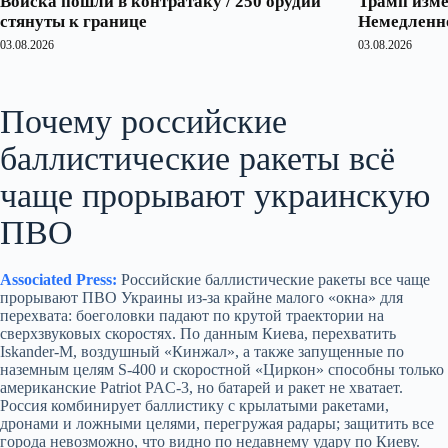
Войска пошли в контратаку / 250 орудий
Трамп изме
стянуты к границе
Немедленно
03.08.2026
03.08.2026
Почему российские
баллистические ракеты всё
чаще прорывают украинскую
ПВО
Associated Press:
Российские баллистические ракеты все чаще
прорывают ПВО Украины из‑за крайне малого «окна» для
перехвата: боеголовки падают по крутой траектории на
сверхзвуковых скоростях. По данным Киева, перехватить
Iskander‑M, воздушный «Кинжал», а также запущенные по
наземным целям S‑400 и скоростной «Циркон» способны только
американские Patriot PAC‑3, но батарей и ракет не хватает.
Россия комбинирует баллистику с крылатыми ракетами,
дронами и ложными целями, перегружая радары; защитить все
города невозможно, что видно по недавнему удару по Киеву.