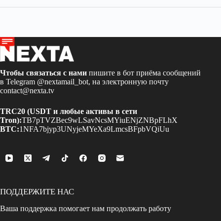
Чтобы связаться с нами
пишите в бот приёма сообщений
в Telegram
@nextamail_bot
, на электронную почту
contact@nexta.tv
TRC20 (USDT и любые активы в сети
Tron):
TB7pTVZBec9wLSavNcsMYiuENjZNBpFLhX
BTC:
1NFA7bjyp3UNyjeMYeXa9LmcsBFpbVQiUu
ПОДДЕРЖИТЕ НАС
Ваша поддержка помогает нам продолжать работу