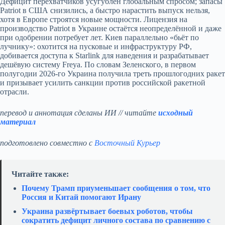
Дефицит перехватчиков усугублён глобальным спросом; запасы
Patriot в США снизились, а быстро нарастить выпуск нельзя,
хотя в Европе строятся новые мощности. Лицензия на
производство Patriot в Украине остаётся неопределённой и даже
при одобрении потребует лет. Киев параллельно «бьёт по
лучнику»: охотится на пусковые и инфраструктуру РФ,
добивается доступа к Starlink для наведения и разрабатывает
дешёвую систему Freya. По словам Зеленского, в первом
полугодии 2026‑го Украина получила треть прошлогодних ракет
и призывает усилить санкции против российской ракетной
отрасли.
перевод и аннотация сделаны ИИ // читайте
исходный
материал
подготовлено совместно с
Восточный Курьер
Читайте также:
Почему Трамп приуменьшает сообщения о том, что
Россия и Китай помогают Ирану
Украина развёртывает боевых роботов, чтобы
сократить дефицит личного состава по сравнению с