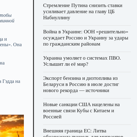
Стремление Путина снизить ставки
усиливает давление на главу ЦБ
 чтобы
Набиуллину
евинной
Война в Украине: ООН «решительно»
осуждает Россию и Украину за удары
да и
по гражданским районам
шены». Она
Украина умоляет о системах ПВО.
 на
Услышит ли её мир?
Экспорт бензина и дизтоплива из
а Гэдда на
Беларуси в Россию в июле достиг
нового рекорда — источники
Новые санкции США нацелены на
военные связи Кубы с Китаем и
Россией
Внешняя граница ЕС: Литва
обнаружила туннель для мигрантов