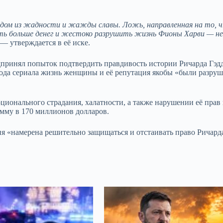
Гэддом из жадности и жажды славы. Ложь, направленная на то,
тать больше денег и жестоко разрушить жизнь Фионы Харви — н
 — утверждается в её иске.
едпринял попыток подтвердить правдивость истории Ричарда Гэд
ыхода сериала жизнь женщины и её репутация якобы «были разру
ционального страдания, халатности, а также нарушении её прав
умму в 170 миллионов долларов.
ния «намерена решительно защищаться и отстаивать право Ричард