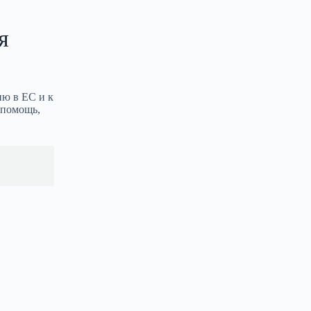
я
ию в ЕС и к
 помощь,