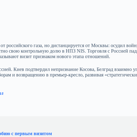
от российского газа, но дистанцируется от Москвы: осудил войн
атно свою контрольную долю в НПЗ NIS. Торговля с Россией пад
 называют визит признаком нового этапа отношений.
ссией. Киев подтвердил непризнание Косова, Белград взаимно 
рам и возвращению в премьер‑кресло, развивая «стратегически
ал
рбию с первым визитом