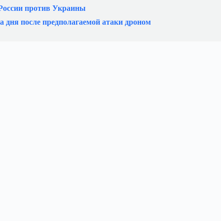
 России против Украины
а дня после предполагаемой атаки дроном