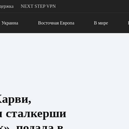
держка
NEXT STEP VPN
Украина
Восточная Европа
В мире
арви,
м сталкерши
», подала в