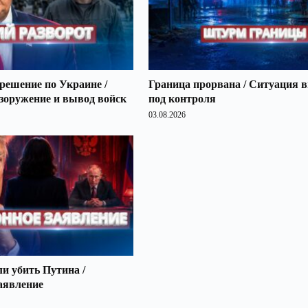
решение по Украине /
Граница прорвана / Ситуация 
зоружение и вывод войск
под контроля
03.08.2026
 убить Путина /
аявление