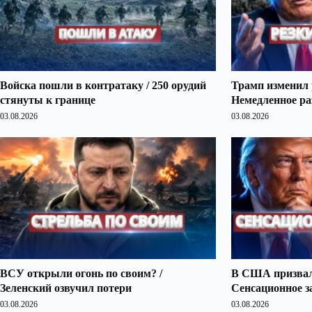
Войска пошли в контратаку / 250 орудий
Трамп изменил 
стянуты к границе
Немедленное ра
03.08.2026
03.08.2026
ВСУ открыли огонь по своим? /
В США призвали
Зеленский озвучил потери
Сенсационное з
03.08.2026
03.08.2026