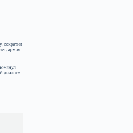
у, сократил
ает, армия
упомянул
й диалог»