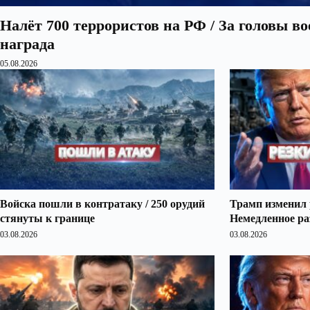
Налёт 700 террористов на РФ / За головы в
награда
05.08.2026
Войска пошли в контратаку / 250 орудий
Трамп изменил 
стянуты к границе
Немедленное ра
03.08.2026
03.08.2026