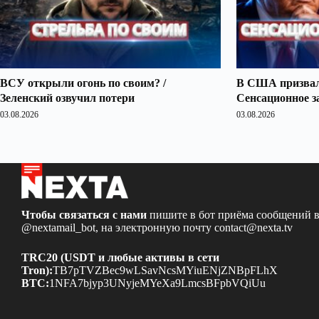
ВСУ открыли огонь по своим? /
В США призвали
Зеленский озвучил потери
Сенсационное з
03.08.2026
03.08.2026
Чтобы связаться с нами
пишите в бот приёма сообщений в
@nextamail_bot
, на электронную почту
contact@nexta.tv
TRC20 (USDT и любые активы в сети
Tron):
TB7pTVZBec9wLSavNcsMYiuENjZNBpFLhX
BTC:
1NFA7bjyp3UNyjeMYeXa9LmcsBFpbVQiUu