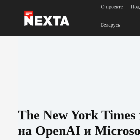
Перейти
О проекте
Под
к
сути
Беларусь
The New York Times 
на OpenAI и Microso