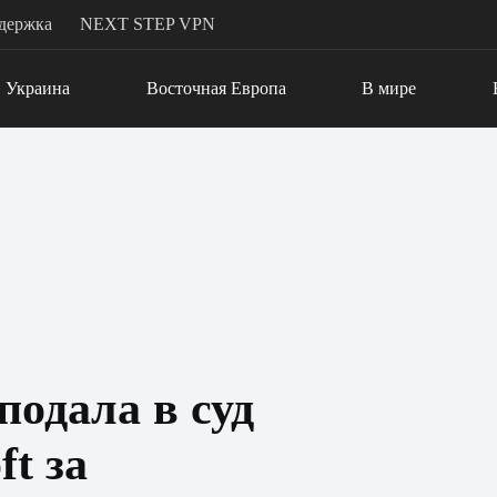
держка
NEXT STEP VPN
Украина
Восточная Европа
В мире
подала в суд
ft за